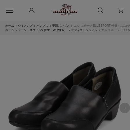
ホーム
>
ウィメンズ
>
パンプス
>
甲深パンプス
>
エル スポーツ ELLESPORT 軽量・ふ
ホーム
>
シーン・スタイルで探す（WOMEN）
>
オフィスカジュアル
>
エル スポーツ ELL