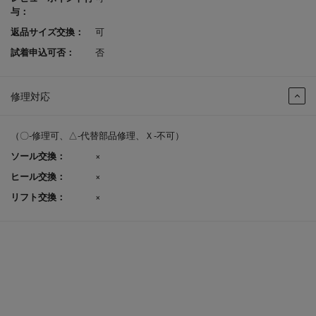
与：
返品サイズ交換：
可
試着申込可否：
否
修理対応
（〇-修理可、△-代替部品修理、Ｘ-不可）
ソール交換：
×
ヒール交換：
×
リフト交換：
×