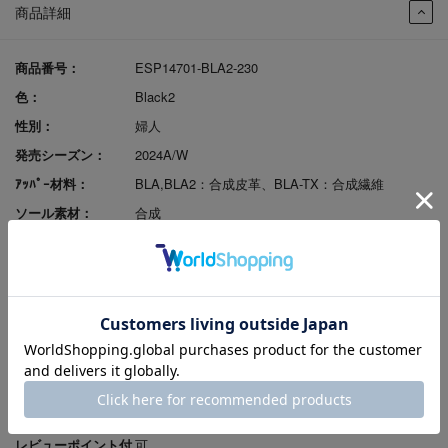
商品詳細
商品番号：
ESP14701-BLA2-230
色：
Black2
性別：
婦人
発売シーズン：
2024A/W
ｱｯﾊﾟｰ材料：
BLA,BLA2：合成皮革、BLA-TX：合成繊維
ソール素材：
合成
中敷素材：
合成繊維
裏素材：
合成繊維
製法：
セメンテッド
重さ：
片足171ｇ(23.0cmで計測)
ヒールの高さ：
4.5cm
原産国：
中国
足入れ感（幅）：
EEE
レビューポイント付
可