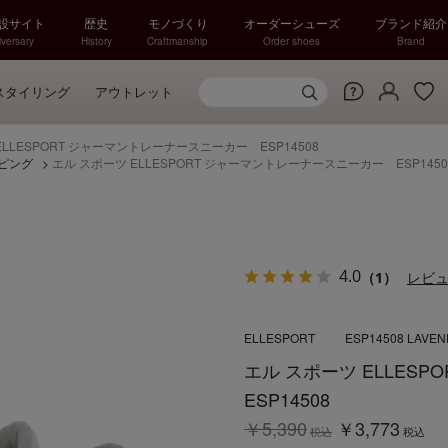
特設サイト
歴史
モノづくり
オーダーシューズ
ブランド紹介
versary
History
Craftmanship
Order shoes
Brand
スタイリング
アウトレット
ELLESPORT ジャーマントレーナースニーカー ESP14508
ピング
>
エル スポーツ ELLESPORT ジャーマントレーナースニーカー ESP1450
4.0
（1）
レビ
ELLESPORT
ESP14508 LAVE
エル スポーツ ELLES
ESP14508
￥5,390
￥3,773
税込
税込