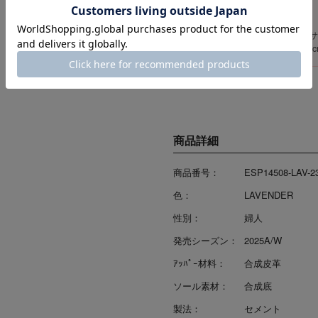
【ご購入時の注意点】
カラーにより、ユニセックスサ
メンズサイズ（25.0cm～27
商品詳細
商品番号：
ESP14508-LAV-2
色：
LAVENDER
性別：
婦人
発売シーズン：
2025A/W
ｱｯﾊﾟｰ材料：
合成皮革
ソール素材：
合成底
製法：
セメント