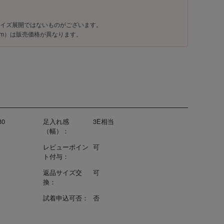
イズ展開ではないものがございます。
.0cm）は販売価格が異なります。
30
足入れ感
3E相当
（幅）：
レビューポイン
可
ト付与：
返品サイズ交
可
換：
試着申込可否：
否