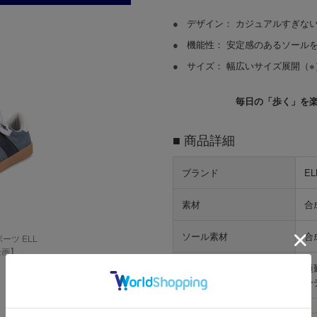
●
デザイン：
カジュアルすぎない
●
機能性：
安定感のあるソールを
●
サイズ：
幅広いサイズ展開（※
毎日の「歩く」を
■ 商品詳細
ブランド
E
素材
合
ソール素材
合
ーツ ELL
】...
通
おすすめシーン
ー