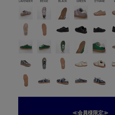
LAVENDER
BEIGE
BLACK
GREEN
ETHANE
≪会員様限定≫