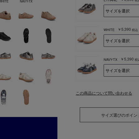
WHITE
NAVY-TX
￥5,390
WHITE
税込
￥5,390
NAVY-TX
税
この商品について問い合わせる
サイズ選びのポイン