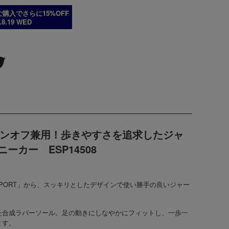
購入でさらに15%OFF
6.8.19 WED
T】オンオフ兼用！歩きやすさを追求した
ジャ
スニーカー
ESP14508
PORT」から、
スッキリとしたデザインで使い勝手の良いジャー
た
合成ラバーソール
。足の動きにしなやかにフィットし、一歩一
ます。