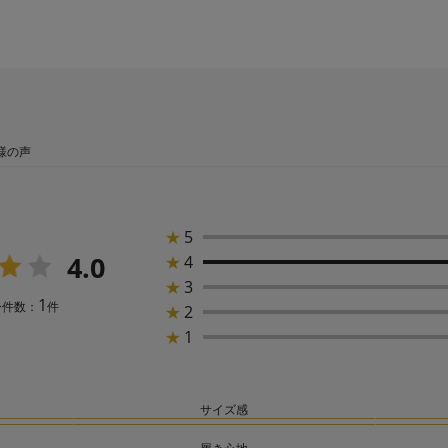
様の声
★
5
4.0
★
4
★
3
1
ー件数：
件
★
2
★
1
サイズ感