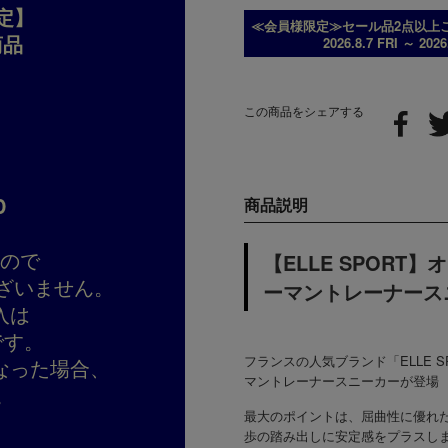
定】
≪会員様限定≫セール品2点以上ご
商品
2026.8.7 FRI ～ 202
この商品をシェアする
D
商品説明
すので
【ELLE SPOR
ざいません。
ーマントレーナー
入は
です。
フランスの人気ブランド「ELLE S
なった場合、
マントレーナースニーカーが登場
。
最大のポイントは、屈曲性に優れ
歩の踏み出しに安定感をプラスし