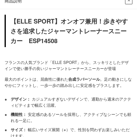
商品説明
【ELLE SPORT】オンオフ兼用！歩きやす
さを追求した
ジャーマントレーナースニー
カー
ESP14508
フランスの人気ブランド「ELLE SPORT」から、
スッキリとしたデザ
インで使い勝手の良いジャーマントレーナースニーカーが登場
最大のポイントは、屈曲性に優れた
合成ラバーソール
。足の動きにしな
やかにフィットし、一歩一歩の踏み出しに安定感をプラスします。
●
デザイン：
カジュアルすぎないデザインで、通勤から週末のアクテ
ィビティまで幅広く活躍。
●
機能性：
安定感のあるソールを採用し、アクティブなシーンでも頼
れる一足に。
●
サイズ：
幅広いサイズ展開（※）で、性別を問わずお楽しみいただ
けます。