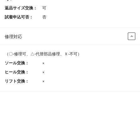
返品サイズ交換：
可
試着申込可否：
否
修理対応
（〇-修理可、△-代替部品修理、Ｘ-不可）
ソール交換：
×
ヒール交換：
×
リフト交換：
×