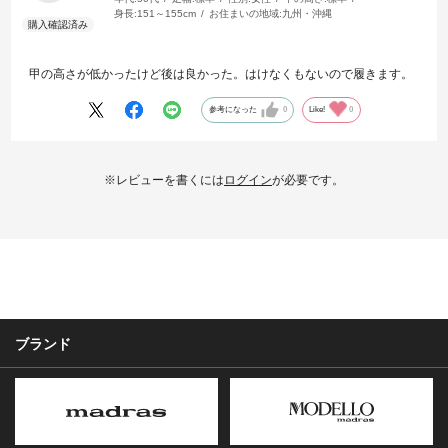
身長:
151～155cm
お住まいの地域:
九州・沖縄
甲の高さが低かったけど後は良かった。はけなくもないので履きます。
参考になった
0
Like!
0
※レビューを書くには
ログイン
が必要です。
ブランド