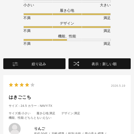
小さい
大きい
履き心地
不満
満足
デザイン
不満
満足
機能、性能
不満
満足
絞り込み
表示：新しい順
2026.5.19
はきごこち
サイズ：24.5
カラー：NAVY-TX
サイズ感
:小さい
履き心地
:満足
デザイン
:満足
機能、性能
:どちらともいえない
りんご
年代:
50代
足幅:
標準
性別:
女性
甲の高さ:
標準