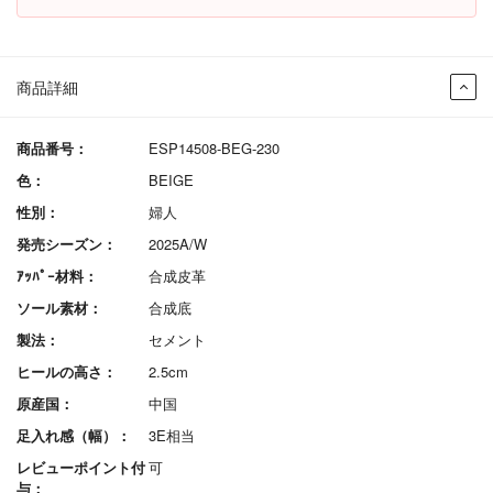
商品詳細
商品番号：
ESP14508-BEG-230
色：
BEIGE
性別：
婦人
発売シーズン：
2025A/W
ｱｯﾊﾟｰ材料：
合成皮革
ソール素材：
合成底
製法：
セメント
ヒールの高さ：
2.5cm
原産国：
中国
足入れ感（幅）：
3E相当
レビューポイント付
可
与：