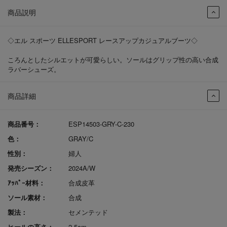
商品説明
◇エル スポーツ ELLESPORT レースアップカジュアルブーツ◇
ころんとしたシルエットが可愛らしい。ソールはグリップ性の高い合成
ラバーシューズ。
商品詳細
商品番号：
ESP14503-GRY-C-230
色：
GRAY/C
性別：
婦人
発売シーズン：
2024A/W
ｱｯﾊﾟｰ材料：
合成皮革
ソール素材：
合成
製法：
セメンテッド
ヒールの高さ：
2.5cm