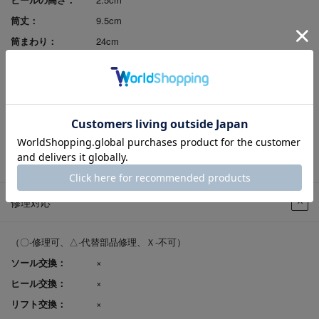
筒丈：
9.5cm
筒まわり：
24cm
原産国：
中国
足入れ感（幅）：
3E相当
レビューポイント付
可
与：
返品サイズ交換：
可
試着申込可否：
否
修理対応
（〇-修理可、△-代替部品修理、Ｘ-不可）
ソール交換：
×
ヒール交換：
×
リフト交換：
×