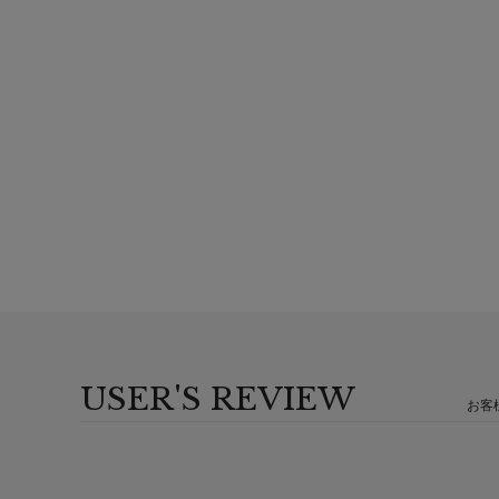
USER'S REVIEW
お客