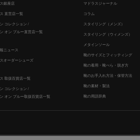
ス銀座店
マドラスジャーナル
ス 直営店一覧
コラム
ン コレクション /
スタイリング（メンズ）
ン オン ブルー直営店一覧
スタイリング（ウィメンズ）
メタインソール
報ニュース
靴のサイズとフィッティング
スオーダーシューズ
靴の着用・靴べら・脱ぎ方
靴のお手入れ方法・保管方法
ス 取扱百貨店一覧
靴の素材・製法
ン コレクション /
靴の用語辞典
ン オン ブルー取扱百貨店一覧