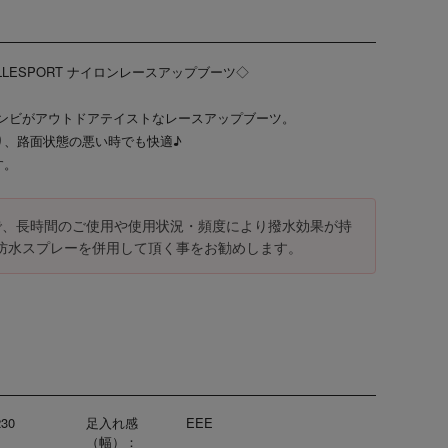
LESPORT ナイロンレースアップブーツ◇
コンビがアウトドアテイストなレースアップブーツ。
り、路面状態の悪い時でも快適♪
す。
で、長時間のご使用や使用状況・頻度により撥水効果が持
防水スプレーを併用して頂く事をお勧めします。
230
足入れ感
EEE
（幅）：