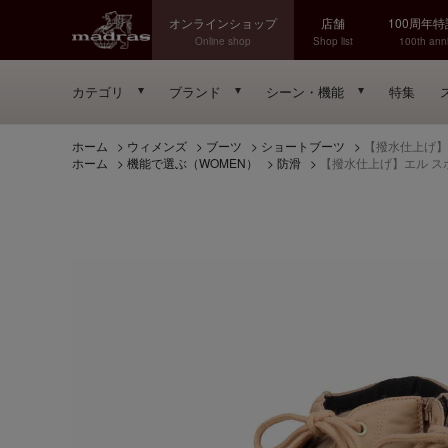
オンラインショップ
店舗
100周年
Online shop
Shop list
100th anni
カテゴリ
ブランド
シーン・機能
特集
ホーム
>
ウィメンズ
>
ブーツ
>
ショートブーツ
>
【撥水仕上げ】エ
ホーム
>
機能で選ぶ（WOMEN）
>
防滑
>
【撥水仕上げ】エル スポ