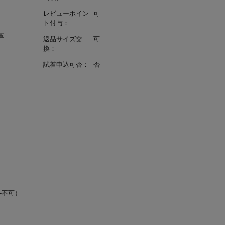
レビューポイン
可
ト付与：
革
返品サイズ交
可
換：
試着申込可否：
否
-不可）