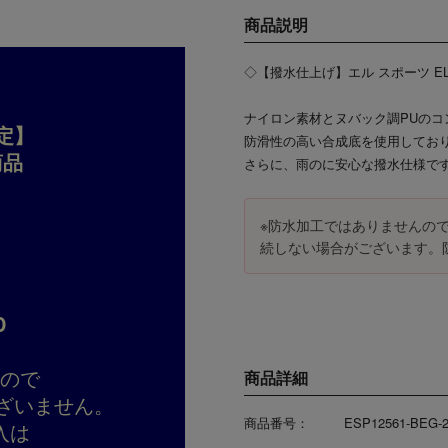
商品説明
◇【撥水仕上げ】エル スポーツ EL
ナイロン素材とヌバック調PUの
定】
防滑性の高い合成底を使用してお
商品
さらに、雨のに安心な撥水仕様で
※防水加工ではありませんの
続しない場合がございます。
D
すので
商品詳細
ざいません。
商品番号：
ESP12561-BEG-
入は