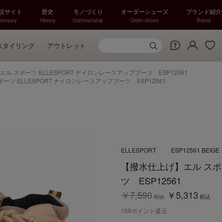
特設サイト
歴史
モノづくり
オーダーシューズ
ブランド紹介
versary
History
Craftmanship
Order shoes
Brand
スタイリング
アウトレット
ル スポーツ ELLESPORT ナイロンレースアップブーツ ESP12561
ーツ ELLESPORT ナイロンレースアップブーツ ESP12561
ELLESPORT
ESP12561 BEIGE
【撥水仕上げ】エル スポー
ツ ESP12561
￥7,590
￥5,313
税込
税込
159
ポイント還元