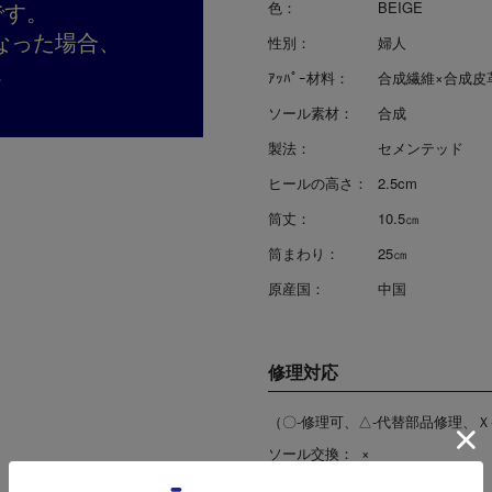
です。
色：
BEIGE
なった場合、
性別：
婦人
。
ｱｯﾊﾟｰ材料：
合成繊維×合成皮
ソール素材：
合成
製法：
セメンテッド
ヒールの高さ：
2.5cm
筒丈：
10.5㎝
筒まわり：
25㎝
原産国：
中国
修理対応
（〇-修理可、△-代替部品修理、Ｘ
ソール交換：
×
ヒール交換：
×