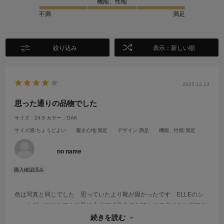
機能、性能
不満
満足
絞り込み
表示：新しい順
2025.12.13
思った通りの品物でした
サイズ：24.5
カラー：OAK
サイズ感
:ちょうどよい
履き心地
:満足
デザイン
:満足
機能、性能
:満足
no name
色は写真と同じでした 思っていたより靴が固かったです ELLEのシ
ョートブーツはとてもお気に入りで値引きのお知らせのタイミングでお
安く買えて大満足です 発送も早くサイズが合わなければ交換もしくは
続きを読む