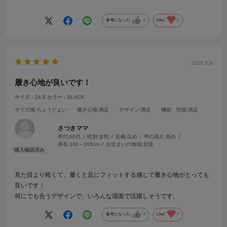
返品が出来る安心感があったので購入の判断にさせて頂きました
参考になった
0
Like!
0
2025.3.9
履き心地が良いです！
サイズ：24.5
カラー：BLACK
サイズ感
:ちょうどよい
履き心地
:満足
デザイン
:満足
機能、性能
:満足
さつきママ
年代:
60代
性別:
女性
足幅:
広め
甲の高さ:
高め
身長:
161～165cm
お住まいの地域:
北陸
見た目より軽くて、履くと足にフィットする感じで履き心地がとっても
良いです！
何にでも合うデザインで、いろんな場面で活躍しそうです。
参考になった
0
Like!
0