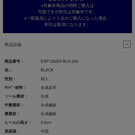
※対象外商品の同時ご購入は
可能ですが割引は対象外です。
※一部返品により１点のご購入になった場合、
割引は取消になります。
商品詳細
商品番号：
ESP12525V-BLA-230
色：
BLACK
性別：
婦人
ｱｯﾊﾟｰ材料：
合成皮革
ソール素材：
合成
中敷素材：
合成繊維
裏素材：
合成繊維
ヒールの高さ：
2.5cm
原産国：
中国