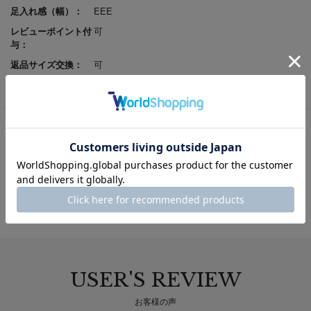
足入れ感（幅）：
EEE
レビューポイント付
可
与：
返品サイズ交換：
可
試着申込可否：
否
USER'S REVIEW
お客様の声