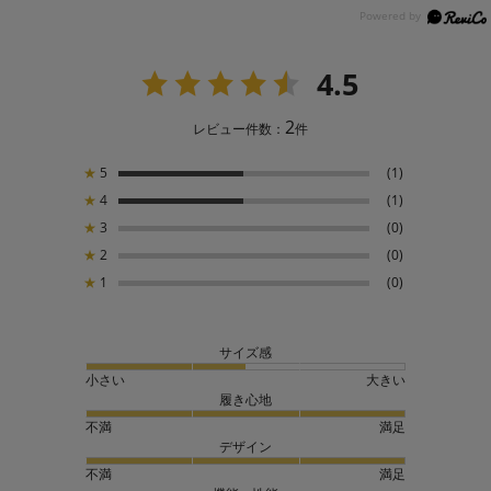
4.5
2
レビュー件数：
件
★
5
(1)
★
4
(1)
★
3
(0)
★
2
(0)
★
1
(0)
サイズ感
小さい
大きい
履き心地
不満
満足
デザイン
不満
満足