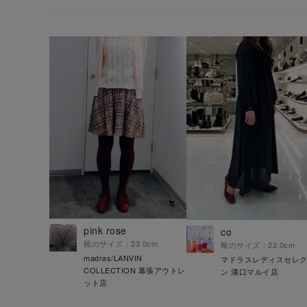
pink rose
co
靴のサイズ：23.0cm
靴のサイズ：22.0cm
madras/LANVIN
マドラスレディスセレ
COLLECTION 幕張アウトレ
ン 溝口マルイ店
ット店