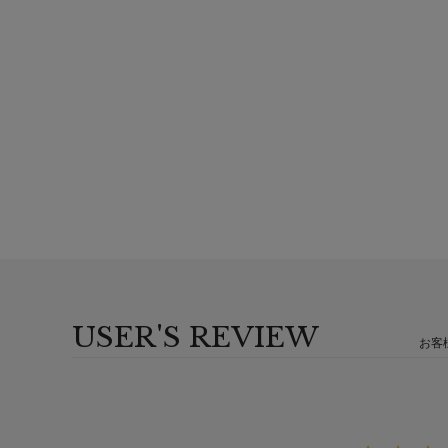
USER'S REVIEW
お客