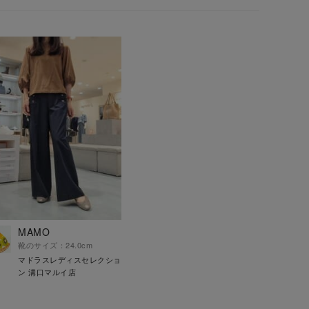
MAMO
靴のサイズ：24.0cm
マドラスレディスセレクショ
ン 溝口マルイ店