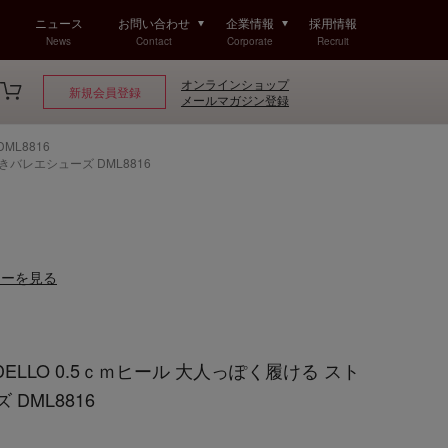
ニュース
お問い合わせ
企業情報
採用情報
News
Contact
Corporate
Recruit
オンラインショップ
新規会員登録
メールマガジン登録
ML8816
きバレエシューズ DML8816
ューを見る
ELLO 0.5ｃｍヒール 大人っぽく履ける スト
DML8816