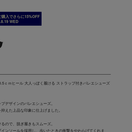
購入でさらに15%OFF
6.8.19 WED
 0.5ｃｍヒール 大人っぽく履ける ストラップ付きバレエシューズ
ップデザインのバレエシューズ。
を抑えた上品な印象に仕上げました。
けるので、脱ぎ履きもスムーズ。
プインソールを採用し、歩いたときの衝撃をやわらげてくれま