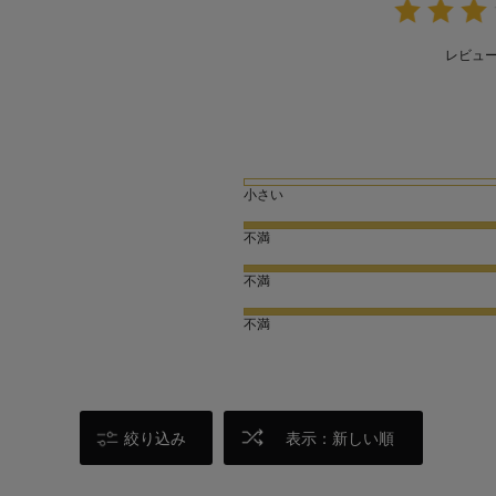
レビュ
小さい
不満
不満
不満
絞り込み
表示：新しい順