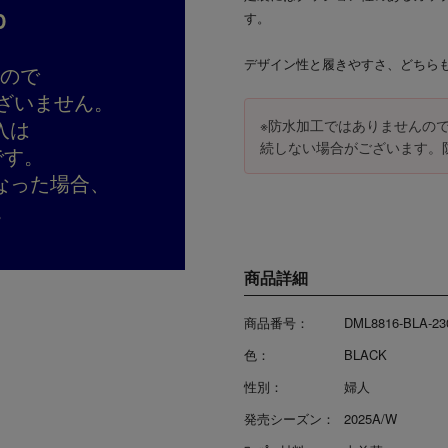
D
す。
デザイン性と履きやすさ、どちら
すので
ざいません。
入は
※防水加工ではありませんの
続しない場合がございます。
です。
なった場合、
。
商品詳細
商品番号：
DML8816-BLA-23
色：
BLACK
性別：
婦人
発売シーズン：
2025A/W