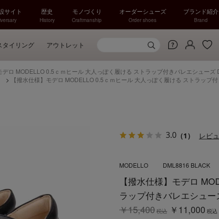
特設サイト
歴史
モノづくり
オーダーシューズ
ブランド紹介
versary
History
Craftmanship
Order shoes
Brand
スタイリング
アウトレット
デロ MODELLO 0.5ｃｍヒール 大人っぽく履ける ストラップ付きバレエシューズ D
）
>
【撥水仕様】モデロ MODELLO 0.5ｃｍヒール 大人っぽく履ける ストラップ付
3.0
（1）
レビ
MODELLO
DML8816 BLACK
【撥水仕様】モデロ MOD
ラップ付きバレエシューズ 
￥15,400
￥11,000
税込
税込