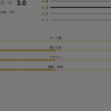
3.0
★
4
★
3
1
ー件数：
件
★
2
★
1
サイズ感
履き心地
デザイン
機能、性能