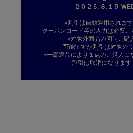
２０２６.８.１９ WE
※割引は自動適用されま
クーポンコード等の入力は必要ご
※対象外商品の同時ご購
可能ですが割引は対象外
※一部返品により１点のご購入に
割引は取消になります