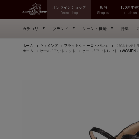
オンラインショップ
店舗
100周年
Online shop
Shop list
100th anni
カテゴリ
ブランド
シーン・機能
特集
ホーム
>
ウィメンズ
>
フラットシューズ・バレエ
>
【撥水仕様】モ
ホーム
>
セール / アウトレット
>
セール / アウトレット（WOMEN