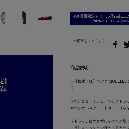
≪会員様限定≫セール品2点以上ご
2026.8.7 FRI ～ 202
この商品をシェアする
商品説明
定】
◇【撥水仕様】モデロ MODELLO
商品
◇
人気が高まっている、ワンストラ
やわらかいスクエアトゥで、甘さ
ストラップは外さずにそのまま履
足裏にはクッション性のあるカッ