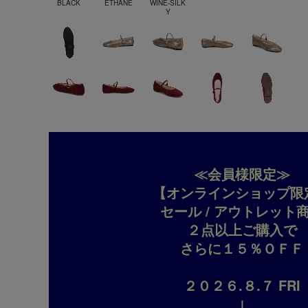
BLACK
ETHANE
WINE-SILK
Y
≪会員様限定≫
【オンラインショップ限
セール / アウトレット
２点以上ご購入で
さらに１５％ＯＦＦ
２０２６.８.７ FRI
↓