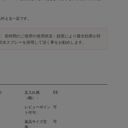
も叶える一足です。
で、長時間のご使用や使用状況・頻度により撥水効果が持
防水スプレーを併用して頂く事をお勧めします。
0
足入れ感
EE
（幅）：
レビューポイン
可
ト付与：
返品サイズ交
可
換：