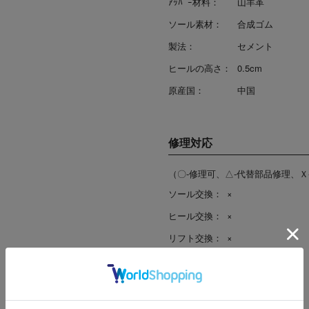
ｱｯﾊﾟｰ材料：
山羊革
ソール素材：
合成ゴム
製法：
セメント
ヒールの高さ：
0.5cm
原産国：
中国
修理対応
（〇-修理可、△-代替部品修理、Ｘ
ソール交換：
×
ヒール交換：
×
リフト交換：
×