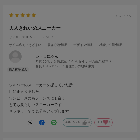
2026.5.15
大人きれいめスニーカー
サイズ：23.0
カラー：SILVER
サイズ感
:ちょうどよい
履き心地
:満足
デザイン
:満足
機能、性能
:満足
シトラにゃん
年代:
60代
足幅:
広め
性別:
女性
甲の高さ:
標準
身長:
151～155cm
お住まいの地域:
東海
シルバーのスニーカーを探していた所
目に止まりました。
ワンピースにもジーンズにも合う
とても夏らしいスニーカーです
キラキラしてて気分もアップします
参考になった
0
Like!
0