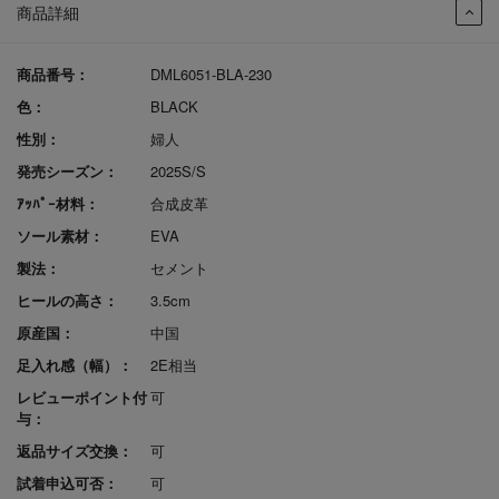
商品詳細
商品番号：
DML6051-BLA-230
色：
BLACK
性別：
婦人
発売シーズン：
2025S/S
ｱｯﾊﾟｰ材料：
合成皮革
ソール素材：
EVA
製法：
セメント
ヒールの高さ：
3.5cm
原産国：
中国
足入れ感（幅）：
2E相当
レビューポイント付
可
与：
返品サイズ交換：
可
試着申込可否：
可