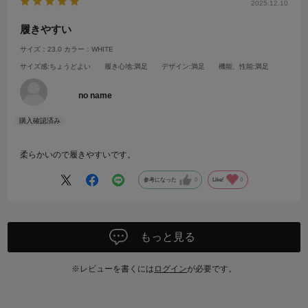
2025.12.10
履きやすい
サイズ：23.0
カラー：WHITE
サイズ感
:ちょうどよい
履き心地
:満足
デザイン
:満足
機能、性能
:満足
no name
柔らかいので履きやすいです。
参考になった
0
Like!
0
もっと見る
※レビューを書くには
ログイン
が必要です。