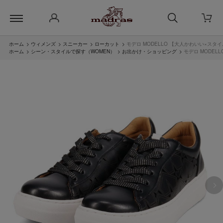
ホーム
>
ウィメンズ
>
スニーカー
>
ローカット
>
モデロ MODELLO 【大人かわいい×スタ
ホーム
>
シーン・スタイルで探す（WOMEN）
>
お出かけ・ショッピング
>
モデロ MODEL