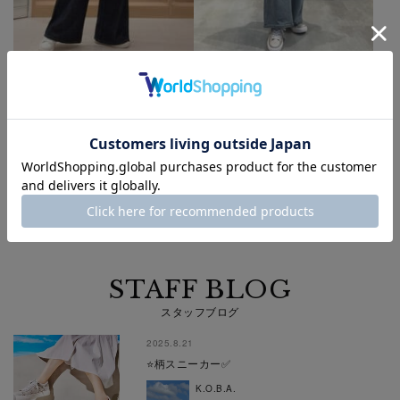
MAMO
co
靴のサイズ：24.0cm
靴のサイズ：22.0cm
マドラスレディスセレクショ
マドラスレディスセレクショ
ン 溝口マルイ店
ン 溝口マルイ店
もっと見る
STAFF BLOG
スタッフブログ
2025.8.21
⭐️柄スニーカー✅
K.O.B.A.