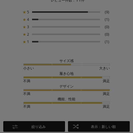
レビュー件数：
件
★
5
(9)
★
4
(1)
★
3
(0)
★
2
(0)
★
1
(1)
サイズ感
小さい
大きい
履き心地
不満
満足
デザイン
不満
満足
機能、性能
不満
満足
絞り込み
表示：新しい順