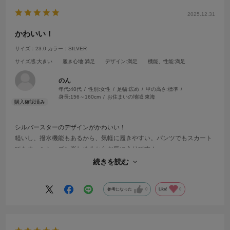
2025.12.31
かわいい！
サイズ：23.0
カラー：SILVER
サイズ感
:大きい
履き心地
:満足
デザイン
:満足
機能、性能
:満足
のん
年代:
40代
性別:
女性
足幅:
広め
甲の高さ:
標準
身長:
156～160cm
お住まいの地域:
東海
シルバースターのデザインがかわいい！
軽いし、撥水機能もあるから、気軽に履きやすい。パンツでもスカート
でもオールシーズン楽しめるからお気に入りです！
少し大きかったけど、インソールを入れてちょうどよく、紐靴なので調
続きを読む
整しやすくて良いです！
参考になった
0
Like!
0