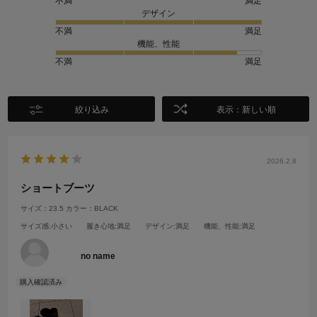
不満
満足
デザイン
不満
満足
機能、性能
不満
満足
絞り込み
表示：新しい順
2026.2.8
ショートブーツ
サイズ：23.5
カラー：BLACK
サイズ感
:小さい
履き心地
:満足
デザイン
:満足
機能、性能
:満足
no name