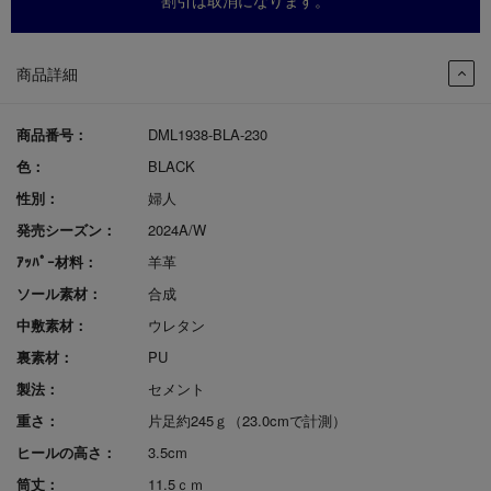
割引は取消になります。
商品詳細
商品番号：
DML1938-BLA-230
色：
BLACK
性別：
婦人
発売シーズン：
2024A/W
ｱｯﾊﾟｰ材料：
羊革
ソール素材：
合成
中敷素材：
ウレタン
裏素材：
PU
製法：
セメント
重さ：
片足約245ｇ（23.0cmで計測）
ヒールの高さ：
3.5cm
筒丈：
11.5ｃｍ