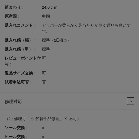
筒まわり：
24.0ｃｍ
原産国：
中国
足入れコメント：
アッパーが柔らかく足当たりが良く返りも良いで
す。
足入れ感（幅）：
標準（2E相当）
足入れ感（甲）：
標準
レビューポイント付
可
与：
返品サイズ交換：
可
試着申込可否：
否
修理対応
（〇-修理可、△-代替部品修理、Ｘ-不可）
ソール交換：
×
ヒール交換：
×