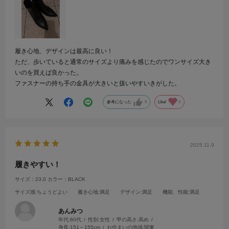
履き心地、デザインは最高に良い！
ただ、歩いていると通常のサイズより痛みを感じたのでワンサイズ大き
いのを買えば良かった。
ファスナーの持ち手の金具が大きいと扱いやすいきがした。
参考になった
0
Like!
0
2025.11.9
履きやすい！
サイズ：23.0
カラー：BLACK
サイズ感
:ちょうどよい
履き心地
:満足
デザイン
:満足
機能、性能
:満足
あんみつ
年代:
60代
性別:
女性
甲の高さ:
高め
身長:
151～155cm
お住まいの地域:
関東