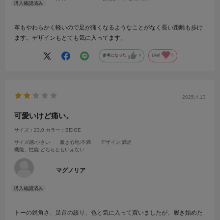
革もやわらかく軽いので足が痛くなるようなことがなく長い距離も歩け
ます。デザインもとても気に入ってます。
参考になった
0
Like!
0
2025.4.13
可愛いけど痛い。
サイズ：23.0
カラー：BEIGE
サイズ感
:小さい
履き心地
:不満
デザイン
:満足
機能、性能
:どちらともいえない
マグノリア
トーの鋭角さ、足首の絞り、色と気に入って買いましたが、履き始めた