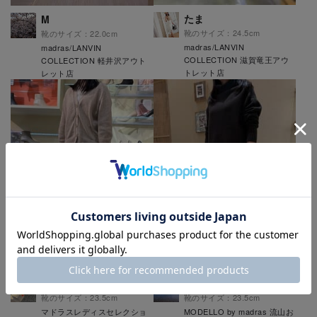
たま
M
靴のサイズ：24.5cm
靴のサイズ：22.0cm
madras/LANVIN
madras/LANVIN
COLLECTION 滋賀竜王アウ
COLLECTION 軽井沢アウト
トレット店
レット店
IWATA
y.a
靴のサイズ：23.5cm
靴のサイズ：23.5cm
マドラスレディスセレクショ
MODELLO by madras 流山お