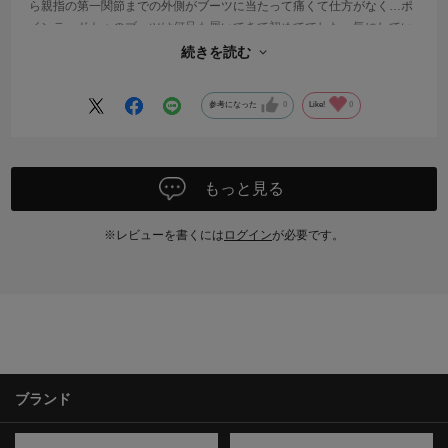
ら親指の第一関節までの外側がブーツに当たって痛くて仕方がなく…ポ
インテッドトゥのブーツは何足も履いてきて初めてでした。気にしてい
るからかトーもうぬきさかすぐに削れてしまって、恥ずかしくその後ほ
続きを読む
とんど履かなくなってしまいました。
参考になった
0
Like!
0
もっと見る
※レビューを書くには
ログイン
が必要です。
ブランド