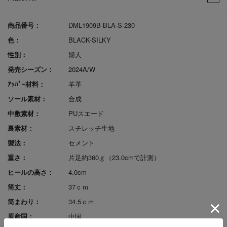
商品番号：
DML1909B-BLA-S-230
色：
BLACK-SILKY
性別：
婦人
発売シーズン：
2024A/W
ｱｯﾊﾟｰ材料：
羊革
ソール素材：
合成
中敷素材：
PUスエード
裏素材：
スチレッチ生地
製法：
セメント
重さ：
片足約360ｇ（23.0cmで計測）
ヒールの高さ：
4.0cm
筒丈：
37ｃｍ
筒まわり：
34.5ｃｍ
原産国：
中国