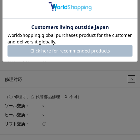
足入れコメント：
足首が締め付け感がなく動きやすいので歩きやす
いです
足入れ感（幅）：
標準（2E相当）
足入れ感（甲）：
高め
レビューポイント付
可
与：
返品サイズ交換：
可
試着申込可否：
否
修理対応
（〇-修理可、△-代替部品修理、Ｘ-不可）
ソール交換：
×
ヒール交換：
×
リフト交換：
〇