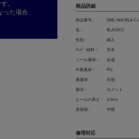
です。
商品詳細
なった場合、
。
商品番号：
DML1909-BLA-C-
色：
BLACK/C
性別：
婦人
ｱｯﾊﾟｰ材料：
羊革
ソール素材：
合成
中敷素材：
PU
裏素材：
生地
製法：
セメント
ヒールの高さ：
4.0cm
原産国：
中国
修理対応