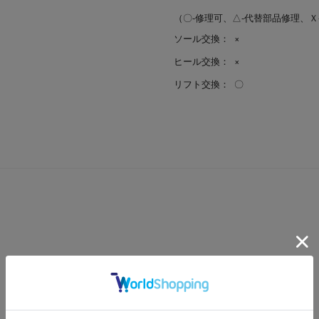
（〇-修理可、△-代替部品修理、Ｘ
ソール交換：
×
ヒール交換：
×
リフト交換：
〇