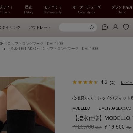
特設サイト
歴史
モノづくり
オーダーシューズ
ブランド紹介
versary
History
Craftmanship
Order shoes
Brand
スタイリング
アウトレット
ELLO ソフトロングブーツ DML1909
）
>
【撥水仕様】MODELLO ソフトロングブーツ DML1909
4.5
（2）
レビ
心地良いストレッチのフィット
MODELLO
DML1909 BLACK/C
【撥水仕様】MODELLO
￥29,700
￥19,900
税込
税込