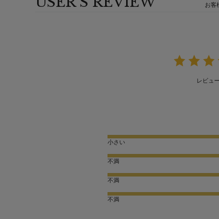
USER'S REVIEW
お客
レビュ
小さい
不満
不満
不満