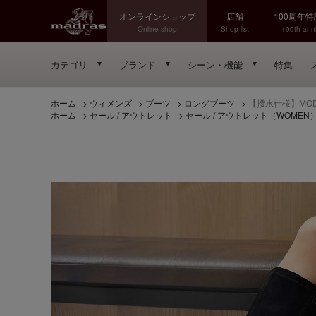
オンラインショップ
店舗
100周年
Online shop
Shop list
100th anni
カテゴリ
ブランド
シーン・機能
特集
ホーム
>
ウィメンズ
>
ブーツ
>
ロングブーツ
>
【撥水仕様】MOD
ホーム
>
セール / アウトレット
>
セール / アウトレット（WOMEN