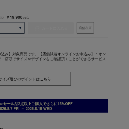
￥19,900
税込
税込
カートに入れる
店舗在庫
申込み】対象商品です。【店舗試着オンラインお申込み】：オン
で、店頭でサイズやデザインをご確認頂くことができるサービス
サイズ選びのポイントはこちら
≫セール品2点以上ご購入でさらに15%OFF
026.8.7 FRI ～ 2026.8.19 WED