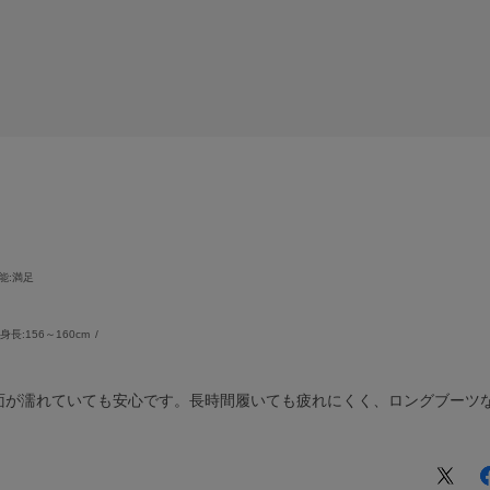
能
:満足
身長:
156～160cm
面が濡れていても安心です。長時間履いても疲れにくく、ロングブーツ