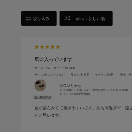
絞り込み
表示：新しい順
気に入っています
サイズ：24.0
カラー：BLACK
サイズ感
:ちょうどよい
履き心地
:満足
デザイン
:満足
機能、性
スワンちゃん
年代:
50代
足幅:
広め
性別:
女性
甲の高さ:
標準
お住まいの地域:
甲信越
皮が柔らかくて履きやすいです。踵も高過ぎず、路
たと思います。