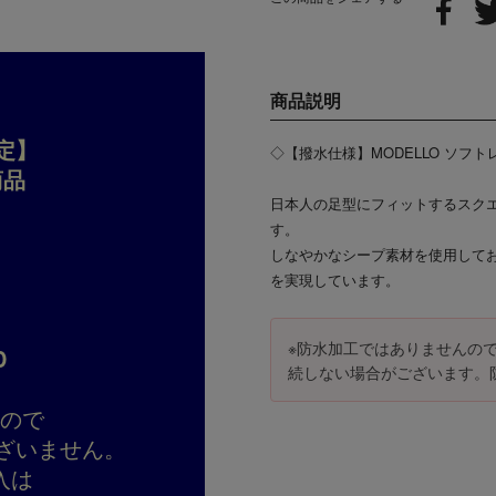
商品説明
定】
◇【撥水仕様】MODELLO ソフ
商品
日本人の足型にフィットするスク
す。
しなやかなシープ素材を使用して
を実現しています。
※防水加工ではありませんの
D
続しない場合がございます。
すので
ざいません。
入は