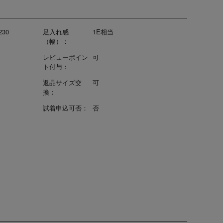
230
足入れ感
1E相当
（幅）：
レビューポイン
可
ト付与：
返品サイズ交
可
換：
試着申込可否：
否