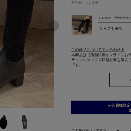
597
ポイント還元
￥29,700
BLACK/C
この商品について問い合わせる
本商品は【店舗試着オンラインお
ラインショップで店舗在庫を選ん
です。
≪会員様限定
2
この商品をシェアする