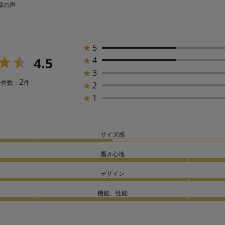
様の声
★
5
4.5
★
4
★
3
2
ー件数：
件
★
2
★
1
サイズ感
履き心地
デザイン
機能、性能