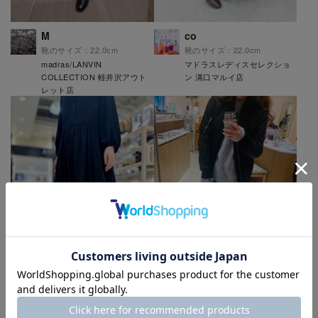
M
co
靴のサイズ：22.0cm
靴のサイズ：22.0cm
madras/LANVIN
マドラスレディスセレクショ
COLLECTION 軽井沢アウト
ン 溝口マルイ店
レット店
mo
nkmr
靴のサイズ：24.5cm
靴のサイズ：24.0cm