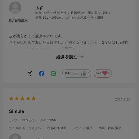
あず
年代:
30代
性別:
女性
足幅:
広め
甲の高さ:
標準
身長:
161～165cm
お住まいの地域:
中国・四国
皮が柔らかくて履きやすいです。
さすがに初めて履いた日は少し足が痛くなりましたが、2度目は1万歩以
上ショッピングモールを歩いても平気でした。
続きを読む
綺麗な色なので春先にたくさん履くのが楽しみです。
参考になった
0
Like!
0
2025.2.22
Simple
サイズ：23.5
カラー：D-BROWN
サイズ感
:ちょうどよい
履き心地
:満足
デザイン
:満足
機能、性能
:満足