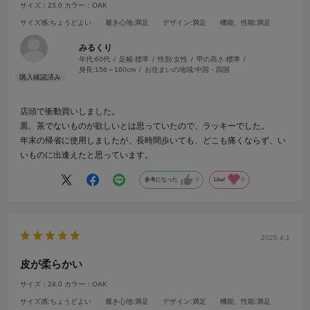
サイズ：23.0
カラー：OAK
サイズ感
:ちょうどよい
履き心地
:満足
デザイン
:満足
機能、性能
:満足
みるくり
年代:
60代
足幅:
標準
性別:
女性
甲の高さ:
標準
身長:
156～160cm
お住まいの地域:
中国・四国
店頭で衝動買いしました。
黒、茶でないものが欲しいとは思っていたので、ラッキーでした。
年末の帰省に使用しましたが、長時間歩いても、どこも痛くならず、い
いものに出逢えたと思っています。
参考になった
0
Like!
0
2025.4.1
皮が柔らかい
サイズ：24.0
カラー：OAK
サイズ感
:ちょうどよい
履き心地
:満足
デザイン
:満足
機能、性能
:満足