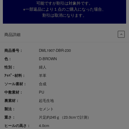
可能ですが割引は対象外です。
※一部返品により１点のご購入になった場合、
割引は取消になります。
商品詳細
商品番号：
DML1907-DBR-230
色：
D-BROWN
性別：
婦人
ｱｯﾊﾟｰ材料：
羊革
ソール素材：
合成
中敷素材：
PU
裏素材：
起毛生地
製法：
セメント
重さ：
片足約245ｇ（23.0cmで計測）
ヒールの高さ：
4.0cm