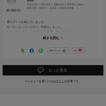
mimi
年代:
50代
性別:
女性
足幅:
広め
甲の高さ:
高め
身長:
156～160cm
お住まいの地域:
北海道
茶のブーツを探していました。
セールになっていたので、即購入しました。
ただ、Simpleだったのでどうかな思っていました。
履いたら、Simpleが一番だなと思いました。
続きを読む
いい買い物が出来ました。
参考になった
0
Like!
0
もっと見る
※レビューを書くには
ログイン
が必要です。