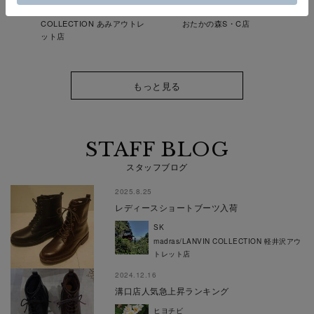
madras/LANVIN
MODELLO by madras 流山お
COLLECTION あみアウトレ
おたかの森S・C店
ット店
もっと見る
STAFF BLOG
スタッフブログ
2025.8.25
レディースショートブーツ入荷
SK
madras/LANVIN COLLECTION 軽井沢アウ
トレット店
2024.12.16
溝口店人気急上昇ランキング
ヒヨチビ