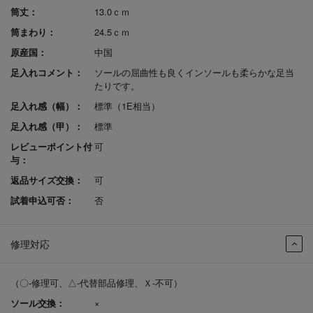
筒丈：
13.0ｃｍ
筒まわり：
24.5ｃｍ
原産国：
中国
足入れコメント：
ソールの屈曲性も良くインソールも柔らかな足当
たりです。
足入れ感（幅）：
標準（1E相当）
足入れ感（甲）：
標準
レビューポイント付
可
与：
返品サイズ交換：
可
試着申込可否：
否
修理対応
（〇-修理可、△-代替部品修理、Ｘ-不可）
ソール交換：
×