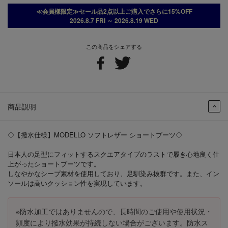
≪会員様限定≫セール品2点以上ご購入でさらに15%OFF
2026.8.7 FRI ～ 2026.8.19 WED
この商品をシェアする
商品説明
◇【撥水仕様】MODELLO ソフトレザー ショートブーツ◇
日本人の足型にフィットするスクエアタイプのラストで履き心地良く仕
上がったショートブーツです。
しなやかなシープ素材を使用しており、足馴染み抜群です。また、イン
ソールは高いクッション性を実現しています。
※防水加工ではありませんので、長時間のご使用や使用状況・
頻度により撥水効果が持続しない場合がございます。防水ス