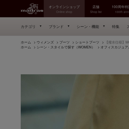
オンラインショップ
店舗
100周年
Online shop
Shop list
100th anni
カテゴリ
ブランド
シーン・機能
特集
ホーム
>
ウィメンズ
>
ブーツ
>
ショートブーツ
>
【撥水仕様】MO
ホーム
>
シーン・スタイルで探す（WOMEN）
>
オフィスカジュア