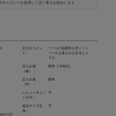
防水スプレーを併用して頂く事をお勧めします。
30
足入れコメン
ソールの屈曲性も良くイン
ト：
ソールも柔らかな足当たり
です。
足入れ感
標準（1E相当）
（幅）：
足入れ感
標準
（甲）：
レビューポイン
可
ト付与：
返品サイズ交
可
換：
.0cmで計