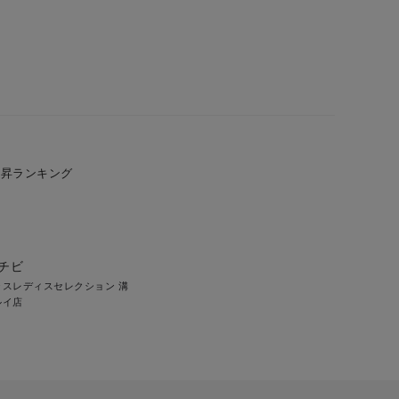
上昇ランキング
チビ
ラスレディスセレクション 溝
ルイ店