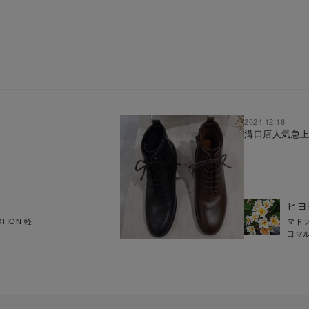
2024.12.16
溝口店人気急
ヒヨ
CTION 軽
マド
口マ