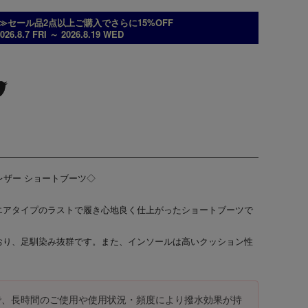
≫セール品2点以上ご購入でさらに15%OFF
026.8.7 FRI ～ 2026.8.19 WED
トレザー ショートブーツ◇
エアタイプのラストで履き心地良く仕上がったショートブーツで
おり、足馴染み抜群です。また、インソールは高いクッション性
で、長時間のご使用や使用状況・頻度により撥水効果が持