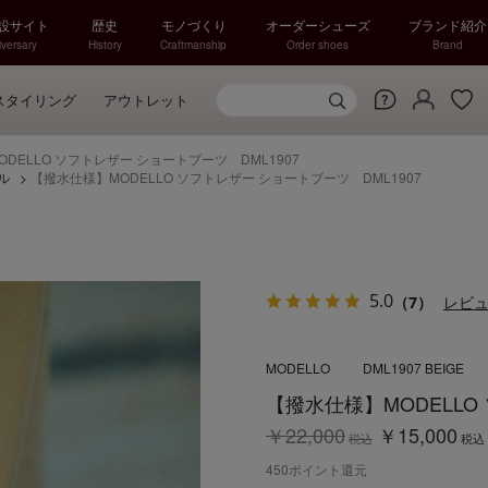
特設サイト
歴史
モノづくり
オーダーシューズ
ブランド紹介
versary
History
Craftmanship
Order shoes
Brand
スタイリング
アウトレット
DELLO ソフトレザー ショートブーツ DML1907
ル
>
【撥水仕様】MODELLO ソフトレザー ショートブーツ DML1907
5.0
（7）
レビ
MODELLO
DML1907 BEIGE
【撥水仕様】MODELLO
￥22,000
￥15,000
税込
税込
450
ポイント還元