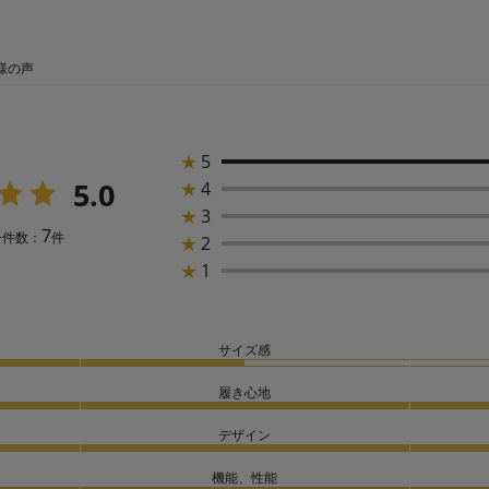
様の声
★
5
5.0
★
4
★
3
7
ー件数：
件
★
2
★
1
サイズ感
履き心地
デザイン
機能、性能