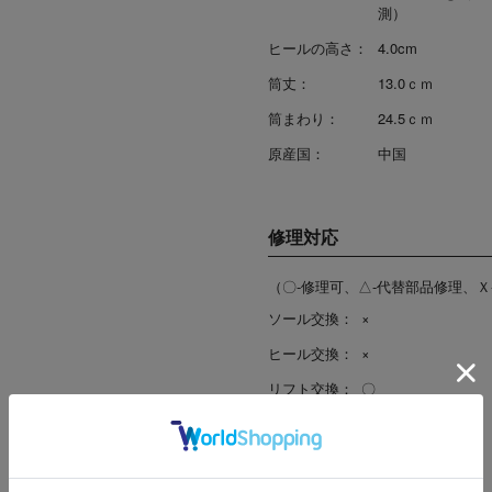
測）
ヒールの高さ：
4.0cm
筒丈：
13.0ｃｍ
筒まわり：
24.5ｃｍ
原産国：
中国
修理対応
（〇-修理可、△-代替部品修理、Ｘ
ソール交換：
×
ヒール交換：
×
リフト交換：
〇