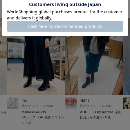
mo
nkmr
靴のサイズ：24.5cm
靴のサイズ：24.0cm
クショ
madras/LANVIN
MODELLO by madras 流山
COLLECTION あみアウトレ
おおたかの森S・C店
ット店