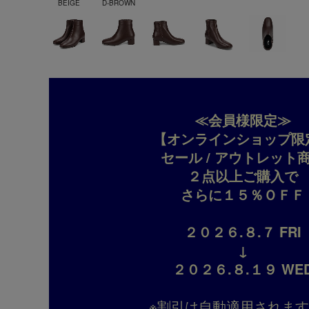
BEIGE
D-BROWN
≪会員様限定≫
【オンラインショップ限
セール / アウトレット
２点以上ご購入で
さらに１５％ＯＦＦ
２０２６.８.７ FRI
↓
２０２６.８.１９ WE
※割引は自動適用されま