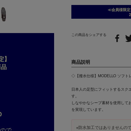
≪会員様限定
2
この商品をシェアする
定】
商品説明
商品
◇【撥水仕様】MODELLO ソフ
日本人の足型にフィットするスク
す。
しなやかなシープ素材を使用して
を実現しています。
D
※防水加工ではありませんの
すので