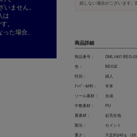
続しない場合がございます。
ざいません。
入は
です。
なった場合、
。
商品詳細
商品番号：
DML1907-BEG-2
色：
BEIGE
性別：
婦人
ｱｯﾊﾟｰ材料：
羊革
ソール素材：
合成
中敷素材：
PU
裏素材：
起毛生地
製法：
セメント
重さ：
片足約245ｇ（23