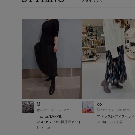
スタイリング
M
co
靴のサイズ：22.0cm
靴のサイズ：22.0cm
madras/LANVIN
マドラスレディスセレ
COLLECTION 軽井沢アウト
ン 溝口マルイ店
レット店