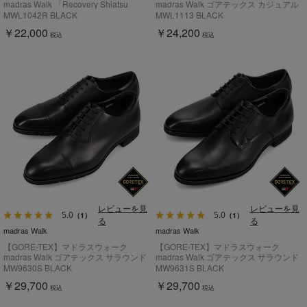
madras Walk 「Recovery Shiatsu
madras Walk ゴアテックス カジュアル
Insole」搭載で指圧効果により血行をよ
ドライビングシューズ MWL1113
MWL1042R BLACK
MWL1113 BLACK
くする。エレカジパンプス
￥22,000
￥24,200
MWL1042R
税込
税込
レビューを見
レビューを見
5.0
5.0
（1）
（1）
る
る
madras Walk
madras Walk
【GORE-TEX】マドラスウォーク
【GORE-TEX】マドラスウォーク
madras Walk ゴアテックス サラウンド
madras Walk ゴアテックス サラウンド
フットウェア 内羽根ストレートチップ
フットウェア 外羽根プレーントウドレ
MW9630S BLACK
MW9631S BLACK
ドレスシューズ MW9630S
スシューズ MW9631S
￥29,700
￥29,700
税込
税込