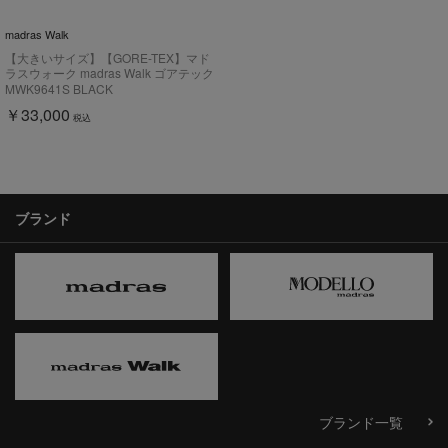
madras Walk
【大きいサイズ】【GORE-TEX】マド
ラスウォーク madras Walk ゴアテック
ス サラウンド フットウェア 外羽根プ
MWK9641S BLACK
レーントゥドレスシューズ
￥33,000
MWK9641S
税込
ブランド
ブランド一覧