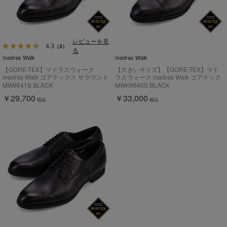
レビューを見
4.3
（3）
る
madras Walk
madras Walk
【GORE-TEX】マドラスウォーク
【大きいサイズ】【GORE-TEX】マド
madras Walk ゴアテックス サラウンド
ラスウォーク madras Walk ゴアテック
フットウェア 外羽根プレーントウドレ
ス サラウンド フットウェア 内羽根ス
MW9641S BLACK
MWK9640S BLACK
スシューズ MW9641S
トレートチップドレスシューズ
￥29,700
￥33,000
MWK9640S
税込
税込