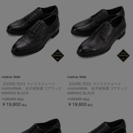
madras Walk
madras Walk
【GORE-TEX】マドラスウォーク
【GORE-TEX】マドラスウォーク
madrasWalk 全天候快適 ゴアテック
madrasWalk 全天候快適 ゴアテック
ス 内羽根ストレートチップドレスシュ
ス 外羽根プレーントウドレスシュー
MW9900 BLACK
MW9902 BLACK
ーズ MW9900
ズ MW9902
￥28,600
￥28,600
税込
税込
￥19,800
￥19,800
税込
税込