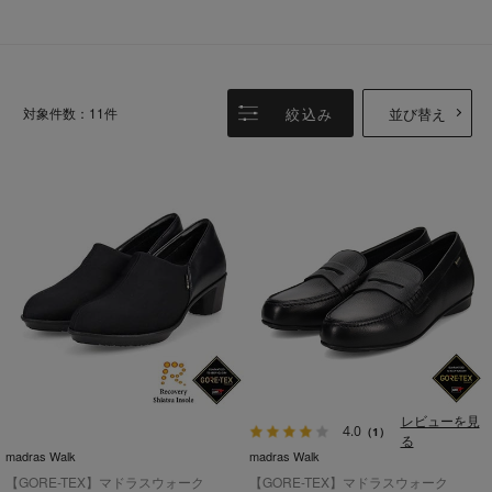
絞込み
並び替え
対象件数：11件
レビューを見
4.0
（1）
る
madras Walk
madras Walk
【GORE-TEX】マドラスウォーク
【GORE-TEX】マドラスウォーク