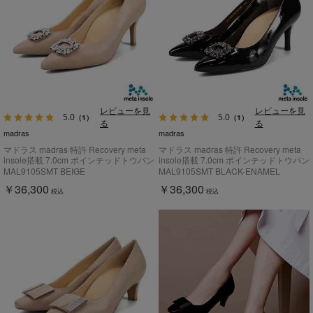
レビューを見
レビューを見
5.0
5.0
（1）
（1）
る
る
madras
madras
マドラス madras 特許 Recovery meta
マドラス madras 特許 Recovery meta
insole搭載 7.0cm ポインテッドトウパン
insole搭載 7.0cm ポインテッドトウパン
プス MAL9105SMT
プス MAL9105SMT
MAL9105SMT BEIGE
MAL9105SMT BLACK-ENAMEL
￥36,300
￥36,300
税込
税込