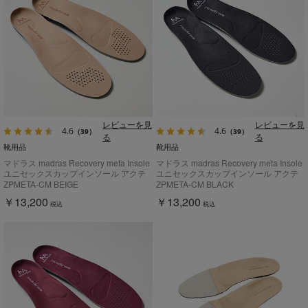
レビューを見
レビューを見
4.6
4.6
（39）
（39）
る
る
靴用品
靴用品
マドラス madras Recovery meta Insole
マドラス madras Recovery meta Insole
ユニセックスカップインソール アクテ
ユニセックスカップインソール アクテ
ィブタイプ【返品不可商品】
ィブタイプ【返品不可商品】
ZPMETA-CM BEIGE
ZPMETA-CM BLACK
￥13,200
￥13,200
税込
税込