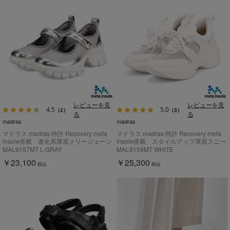
レビューを見
レビューを見
4.5
5.0
（2）
（3）
る
る
madras
madras
マドラス madras 特許 Recovery meta
マドラス madras 特許 Recovery meta
insole搭載 進化系厚底メリージェーン
insole搭載 スタイルアップ厚底スニー
スニーカー MAL9157MT
カー MAL9159MT
MAL9157MT L-GRAY
MAL9159MT WHITE
￥23,100
￥25,300
税込
税込