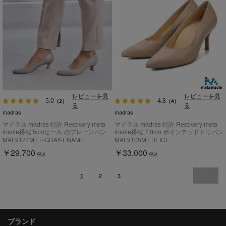
レビューを見
レビューを見
5.0
4.8
（2）
（4）
る
る
madras
madras
マドラス madras 特許 Recovery meta
マドラス madras 特許 Recovery meta
insole搭載 5cmヒール のプレーンパン
insole搭載 7.0cm ポインテッドトウパン
プス MAL9124MT
プス MAL9105MT
MAL9124MT L-GRAY-ENAMEL
MAL9105MT BEIGE
￥29,700
￥33,000
税込
税込
2
3
1
ブランド