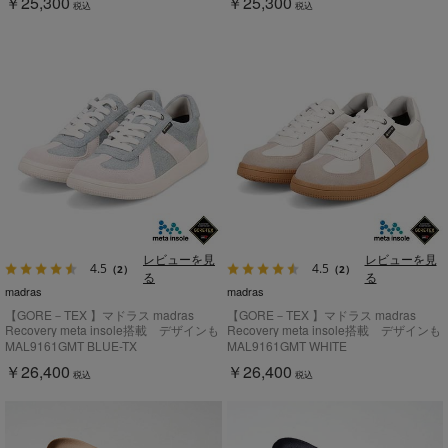
￥25,300
￥25,300
税込
税込
レビューを見
レビューを見
4.5
4.5
（2）
（2）
る
る
madras
madras
【GORE－TEX 】マドラス madras
【GORE－TEX 】マドラス madras
Recovery meta insole搭載 デザインも
Recovery meta insole搭載 デザインも
機能も譲らない一足 レースアップスニ
機能も譲らない一足 レースアップスニ
MAL9161GMT BLUE-TX
MAL9161GMT WHITE
ーカー MAL9161GMT
ーカー MAL9161GMT
￥26,400
￥26,400
税込
税込