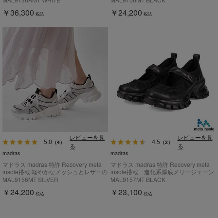
ー MAL9136AMT
MAL9156MT
￥36,300
￥24,200
税込
税込
レビューを見
レビューを見
5.0
4.5
（4）
（2）
る
る
madras
madras
マドラス madras 特許 Recovery meta
マドラス madras 特許 Recovery meta
insole搭載 軽やかなメッシュとレザーの
insole搭載 進化系厚底メリージェーン
ボリューム厚底スニーカー
スニーカー MAL9157MT
MAL9156MT SILVER
MAL9157MT BLACK
MAL9156MT
￥24,200
￥23,100
税込
税込