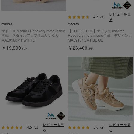
レビューを見
4.5
（2）
る
madras
madras
マドラス madras Recovery meta insole
【GORE－TEX 】マドラス madras
搭載 スタイルアップ厚底サンダル
Recovery meta insole搭載 デザインも
MAL9160MT
機能も譲らない一足 レースアップスニ
MAL9160MT WHITE
MAL9161GMT BEIGE
ーカー MAL9161GMT
￥19,800
￥26,400
税込
税込
レビューを見
レビューを見
4.5
5.0
（2）
（3）
る
る