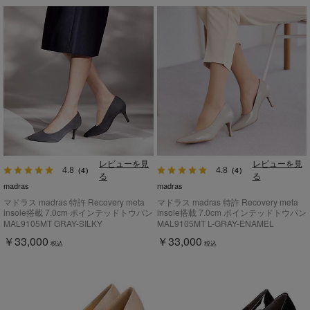
レビューを見
レビューを見
4.8
4.8
（4）
（4）
る
る
madras
madras
マドラス madras 特許 Recovery meta
マドラス madras 特許 Recovery meta
insole搭載 7.0cm ポインテッドトウパン
insole搭載 7.0cm ポインテッドトウパン
プス MAL9105MT
プス MAL9105MT
MAL9105MT GRAY-SILKY
MAL9105MT L-GRAY-ENAMEL
￥33,000
￥33,000
税込
税込