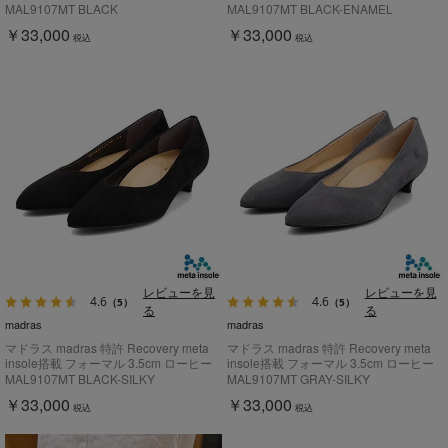
ルパンプス MAL9107MT
ルパンプス MAL9107MT
MAL9107MT BLACK
MAL9107MT BLACK-ENAMEL
￥33,000
￥33,000
税込
税込
レビューを見
レビューを見
4.6
4.6
（5）
（5）
る
る
madras
madras
マドラス madras 特許 Recovery meta
マドラス madras 特許 Recovery meta
insole搭載 フォーマル 3.5cm ローヒー
insole搭載 フォーマル 3.5cm ローヒー
ルパンプス MAL9107MT
ルパンプス MAL9107MT
MAL9107MT BLACK-SILKY
MAL9107MT GRAY-SILKY
￥33,000
￥33,000
税込
税込