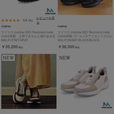
レビューを見
5.0
（1）
る
madras
madras
マドラス madras 特許 Recovery meta
マドラス madras 特許 Recovery meta
insole搭載 上質できちんと感のある足
insole搭載 ゴールドがアクセントのエレ
元が華やぐビットローファー
ガンでスタイリッシュなレザースニーカ
MAL9127MT GRAY
MAL9136AMT BLACK/BLACK
MAL9127MT
ー MAL9136AMT
￥35,200
￥36,300
税込
税込