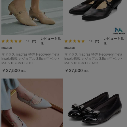
レビューを見
レビューを見
5.0
5.0
（2）
（2）
る
る
madras
madras
マドラス madras 特許 Recovery meta
マドラス madras 特許 Recovery meta
insole搭載 カジュアル 3.5cm 甲ベルト
insole搭載 カジュアル 3.5cm 甲ベルト
付き ローヒールパンプス MAL9107SMT
付き ローヒールパンプス MAL9107SMT
MAL9107SMT BEIGE
MAL9107SMT BLACK
￥27,500
￥27,500
税込
税込