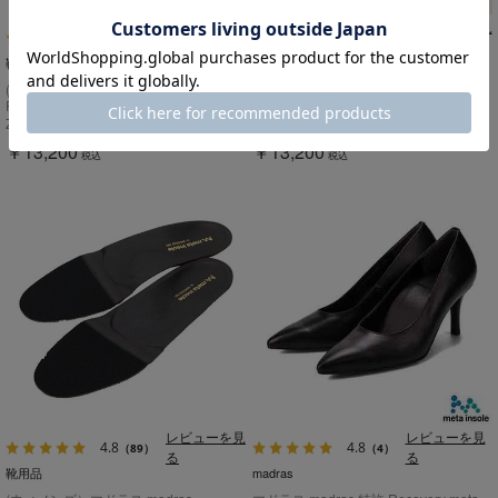
レビューを見
レビューを見
4.8
4.8
（89）
（89）
る
る
靴用品
靴用品
(ウィメンズ）マドラス madras
(ウィメンズ）マドラス madras
Recovery meta Insole スタンダードタ
Recovery meta Insole スタンダードタ
イプ "歩行の質を上げる”【返品不可商
イプ "歩行の質を上げる”【返品不可商
ZPMETA-F WINE
ZPMETA-F ダークブラウン
品】
品】
￥13,200
￥13,200
税込
税込
レビューを見
レビューを見
4.8
4.8
（89）
（4）
る
る
靴用品
madras