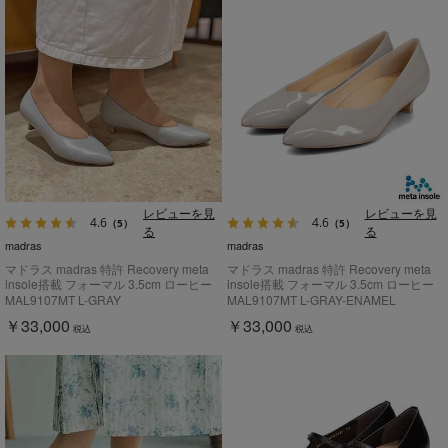
レビューを見
レビューを見
4.6
4.6
（5）
（5）
る
る
madras
madras
マドラス madras 特許 Recovery meta
マドラス madras 特許 Recovery meta
insole搭載 フォーマル 3.5cm ローヒー
insole搭載 フォーマル 3.5cm ローヒー
ルパンプス MAL9107MT
ルパンプス MAL9107MT
MAL9107MT L-GRAY
MAL9107MT L-GRAY-ENAMEL
￥33,000
￥33,000
税込
税込