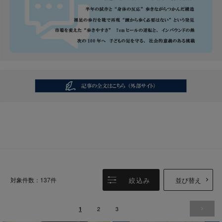
絞込み
並び替え
対象件数：137件
2
3
1