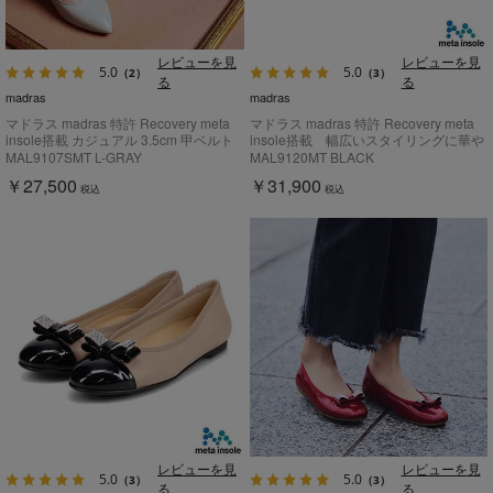
レビューを見
レビューを見
5.0
5.0
（2）
（3）
る
る
madras
madras
マドラス madras 特許 Recovery meta
マドラス madras 特許 Recovery meta
insole搭載 カジュアル 3.5cm 甲ベルト
insole搭載 幅広いスタイリングに華や
付き ローヒールパンプス MAL9107SMT
ぎをもたらす万能バレエシューズ
MAL9107SMT L-GRAY
MAL9120MT BLACK
MAL9120MT
￥27,500
￥31,900
税込
税込
レビューを見
レビューを見
5.0
5.0
（3）
（3）
る
る