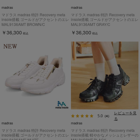
madras
madras
マドラス madras 特許 Recovery meta
マドラス madras 特許 Recovery meta
insole搭載 ゴールドがアクセントのエレ
insole搭載 ゴールドがアクセントのエレ
ガンでスタイリッシュなレザースニーカ
ガンでスタイリッシュなレザースニーカ
MAL9136AMT BROWN/C
MAL9136AMT GRAY/C
ー MAL9136AMT
ー MAL9136AMT
￥36,300
￥36,300
税込
税込
レビューを見
5.0
（4）
る
madras
madras
マドラス madras 特許 Recovery meta
マドラス madras 特許 Recovery meta
insole搭載 ゴールドがアクセントのエレ
insole搭載 軽やかなメッシュとレザーの
ガンでスタイリッシュなレザースニーカ
ボリューム厚底スニーカー
MAL9136AMT WHITE
MAL9156MT BLACK