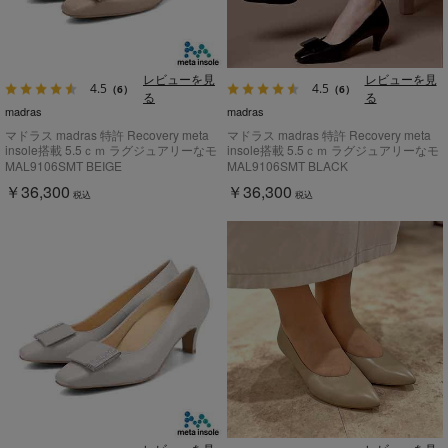
レビューを見
レビューを見
4.5
4.5
（6）
（6）
る
る
madras
madras
マドラス madras 特許 Recovery meta
マドラス madras 特許 Recovery meta
insole搭載 5.5ｃｍ ラグジュアリーなモ
insole搭載 5.5ｃｍ ラグジュアリーなモ
チーフ付き ソフトなスクエアトウパン
チーフ付き ソフトなスクエアトウパン
MAL9106SMT BEIGE
MAL9106SMT BLACK
プス MAL9106SMT
プス MAL9106SMT
￥36,300
￥36,300
税込
税込