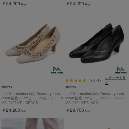
￥24,200
￥24,200
税込
税込
レビューを見
5.0
（2）
る
madras
madras
マドラス madras 特許 Recovery meta
マドラス madras 特許 Recovery meta
insole搭載 5.5cmヒール のカットワーク
insole搭載 5cmヒール のプレーンパン
デザインパンプス MAL9123MT
プス MAL9124MT
MAL9123MT L-GRAY-S
MAL9124MT BLACK
￥24,200
￥29,700
税込
税込