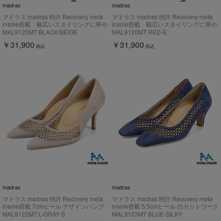
madras
madras
マドラス madras 特許 Recovery meta
マドラス madras 特許 Recovery meta
insole搭載 幅広いスタイリングに華や
insole搭載 幅広いスタイリングに華や
ぎをもたらす万能バレーシューズ
ぎをもたらす万能バレーシューズ
MAL9120MT BLACK/BEIGE
MAL9120MT RED-E
MAL9120MT
MAL9120MT
￥31,900
￥31,900
税込
税込
madras
madras
マドラス madras 特許 Recovery meta
マドラス madras 特許 Recovery meta
insole搭載 7cmヒール デザインパンプ
insole搭載 5.5cmヒール のカットワーク
ス MAL9122MT
デザインパンプス MAL9123MT
MAL9122MT L-GRAY-S
MAL9123MT BLUE-SILKY