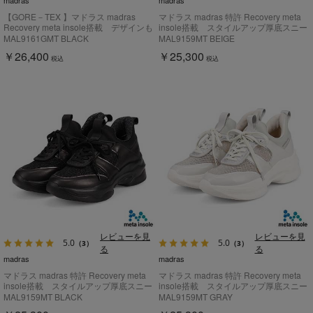
madras
madras
【GORE－TEX 】マドラス madras
マドラス madras 特許 Recovery meta
Recovery meta insole搭載 デザインも
insole搭載 スタイルアップ厚底スニー
機能も譲らない一足 レースアップスニ
カー MAL9159MT
MAL9161GMT BLACK
MAL9159MT BEIGE
ーカー MAL9161GMT
￥26,400
￥25,300
税込
税込
レビューを見
レビューを見
5.0
5.0
（3）
（3）
る
る
madras
madras
マドラス madras 特許 Recovery meta
マドラス madras 特許 Recovery meta
insole搭載 スタイルアップ厚底スニー
insole搭載 スタイルアップ厚底スニー
カー MAL9159MT
カー MAL9159MT
MAL9159MT BLACK
MAL9159MT GRAY