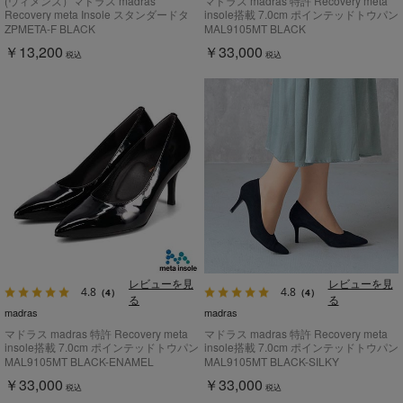
(ウィメンズ）マドラス madras
マドラス madras 特許 Recovery meta
Recovery meta Insole スタンダードタ
insole搭載 7.0cm ポインテッドトウパン
イプ "歩行の質を上げる”【返品不可商
プス MAL9105MT
ZPMETA-F BLACK
MAL9105MT BLACK
品】
￥13,200
￥33,000
税込
税込
レビューを見
レビューを見
4.8
4.8
（4）
（4）
る
る
madras
madras
マドラス madras 特許 Recovery meta
マドラス madras 特許 Recovery meta
insole搭載 7.0cm ポインテッドトウパン
insole搭載 7.0cm ポインテッドトウパン
プス MAL9105MT
プス MAL9105MT
MAL9105MT BLACK-ENAMEL
MAL9105MT BLACK-SILKY
￥33,000
￥33,000
税込
税込