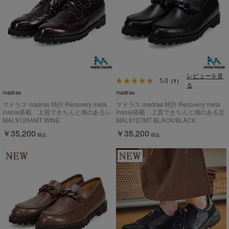
レビューを見
5.0
（1）
る
madras
madras
マドラス madras 特許 Recovery meta
マドラス madras 特許 Recovery meta
insole搭載 上質できちんと感のあるレ
insole搭載 上質できちんと感のある足
ースアップシューズ MAL9126AMT
元が華やぐビットローファー
MAL9126AMT WINE
MAL9127MT BLACK/BLACK
MAL9127MT
￥35,200
￥35,200
税込
税込