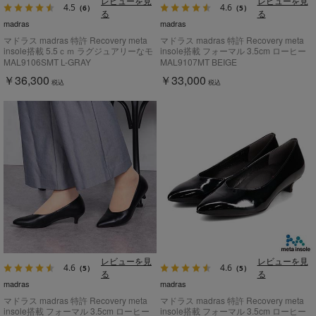
レビューを見
レビューを見
4.5
4.6
（6）
（5）
る
る
madras
madras
マドラス madras 特許 Recovery meta
マドラス madras 特許 Recovery meta
insole搭載 5.5ｃｍ ラグジュアリーなモ
insole搭載 フォーマル 3.5cm ローヒー
チーフ付き ソフトなスクエアトウパン
ルパンプス MAL9107MT
MAL9106SMT L-GRAY
MAL9107MT BEIGE
プス MAL9106SMT
￥36,300
￥33,000
税込
税込
レビューを見
レビューを見
4.6
4.6
（5）
（5）
る
る
madras
madras
マドラス madras 特許 Recovery meta
マドラス madras 特許 Recovery meta
insole搭載 フォーマル 3.5cm ローヒー
insole搭載 フォーマル 3.5cm ローヒー