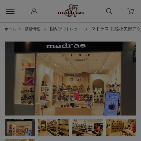
>
>
>
マドラス 北陸小矢部ア
ホーム
店舗情報
国内/アウトレット