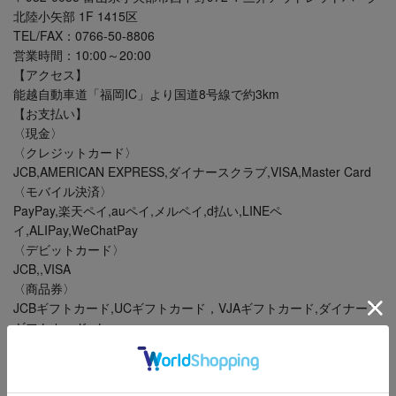
北陸小矢部 1F 1415区
TEL/FAX：0766-50-8806
営業時間：10:00～20:00
【アクセス】
能越自動車道「福岡IC」より国道8号線で約3km
【お支払い】
〈現金〉
〈クレジットカード〉
JCB,AMERICAN EXPRESS,ダイナースクラブ,VISA,Master Card
〈モバイル決済〉
PayPay,楽天ペイ,auペイ,メルペイ,d払い,LINEペ
イ,ALIPay,WeChatPay
〈デビットカード〉
JCB,,VISA
〈商品券〉
JCBギフトカード,UCギフトカード，VJAギフトカード,ダイナース
ギフトカード,etc