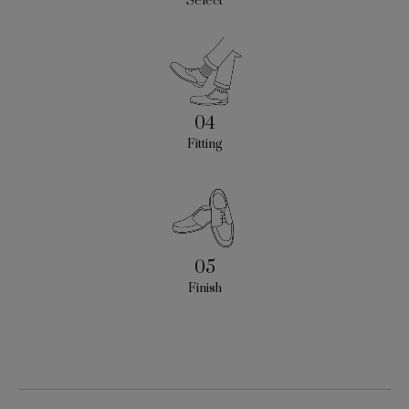
Select
04
Fitting
05
Finish