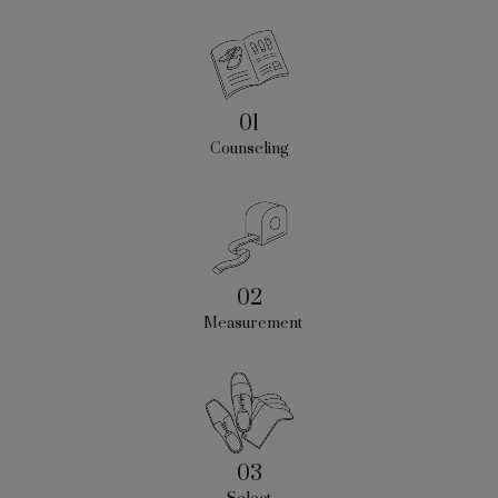
01
Counseling
02
Measurement
03