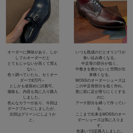
オーダーに興味があり、しか
いつも既成のだとオリジワが
しフルオーダーだと
食い込み痛くなる。
とてもじゃないが高くて買え
中足骨の部分が低く、
ない。
中敷きを敷かないと空間が出
色々調べていたら、セミオー
来痛くなる。
ダーで8万円～
MOSSのオーダーシューズは
としかも仮留めに試着可。
この中足骨部分を低く作れ、
価格も、内容も気に入り購入
更に前に足が滑りにくくする
しました。
のに
色んなカラーがあり、今回は
アーチ部分を縛って作ってい
ダークブルーにしましたが、
る。
次回はグリーンにしようか
ここまで出来るMOSSのオー
と。
ダーシューズは気に入りま
す。
色違いで2足購入しました。