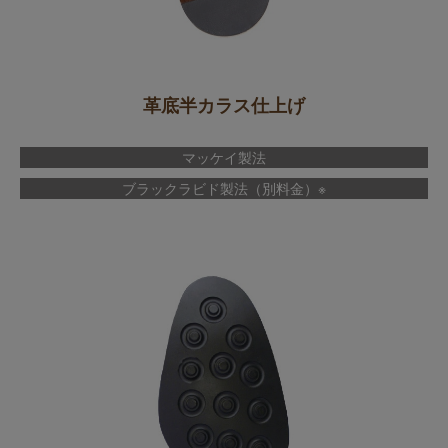
革底半カラス仕上げ
マッケイ製法
ブラックラビド製法（別料金）※