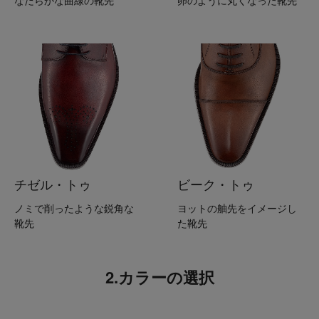
チゼル・トゥ
ビーク・トゥ
ノミで削ったような鋭角な
ヨットの舳先をイメージし
靴先
た靴先
2.カラーの選択