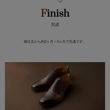
F
inish
完成
御注文から約2ヶ月～3ヵ月で完成です。