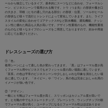
ールから独立しているタイプ。基本的にスーツなどに合わせ、フォーマルシ
ーン、ビジネスシーンで着用される靴です。トウ（つま先）の形状や履き口
の大きさ、羽根（ヒモの通し穴のある部分）の形状・位置、ソールやヒール
の形状など様々で流行とトレンドによって変化していきます。また、ライフ
スタイルの変化に合わせてゴアテックス®など防水機能、通気機能、クッシ
ョン性に優れた商品も人気が高いです。デザイン性重視のもの、機能性重視
のものなど様々なタイプのシューズをご用意しておりますので、好みや用途
に応じてお選びください。
ドレスシューズの選び方
①「色」
着用シーンによって適した色が変わってきます。「黒」はフォーマル度が高
くフォーマル用やビジネスでもオフィシャル度の高い場面に適しています。
「茶系」の色は平常のビジネスシーンや少しおしゃれな印象を演出したい場
合に適しています。「ネイビー」や「ワイン」系の色は完全におしゃれ用の
イメージが強い色です。
②「デザイン」
一般にヒモ靴はフォーマル度が高く、スリッポンはカジュアル度が高いで
す。ヒモ靴の中でもストレートチップ、プレーントウ、ウィングチップの順
でフォーマル度が高く、ユーチップになるとフォーマル性はほぼありませ