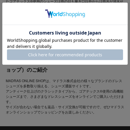
たゴアテックス®使用のシューズは雨の日も履き口以外からは雨水が浸水せ
ずに安心です。なかなか既成靴で合うものが無いというような方はパット類
で調整がしやすい取り外しできるカップインソール式の靴をお選びいただく
とよい場合があります。
MADRAS ONLINE SHOP（マドラスオンラインシ
ョップ）のご紹介
MADRAS ONLINE SHOPは、マドラス株式会社の様々なブランドのドレス
シューズを多数取り揃える、シューズ通販サイトです。
アンティーク仕上げのクラシックタイプから、ゴアテックス®使用の高機能
シューズまで、さまざまなドレスシューズをオンラインでご購入いただけま
す。
サイズが合わない場合でも返品・サイズ交換が可能ですので、ぜひマドラス
オンラインショップでショッピングをお楽しみください。