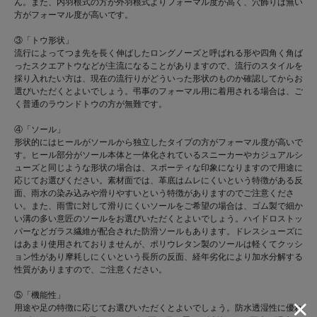
ん。また、内羽根式の方が外羽根式よりフォーマル度が高く、穴飾りは無い
方がフォーマル度が高いです。
③「トウ形状」
流行によってつま先を長く伸ばしたロングノーズと呼ばれる形や四角く角ば
ったスクエアトウなどが主流になることがありますので、流行のスタイルを
採り入れたい方は、現在の流行りがどういった形状のものか確認してからお
選びいただくとよいでしょう。弔事のフォーマル用に着用される場合は、ご
く普通のラウンドトウの方が無難です。
④「ソール」
形状的にはヒールがソールから独立したタイプの方がフォーマル度が高いで
す。ヒール部分がソール本体と一体化されているスニーカーやカジュアルシ
ューズと同じような形状の場合は、スポーティな印象になりますので用途に
応じてお選びください。素材面では、革底はムレにくいという特徴がある反
面、雨水の染み込みや滑りやすいという特徴がありますのでご注意くださ
い。また、雨雪に対して滑りにくいソールをご希望の場合は、ゴム製で細か
い溝の多い意匠のソールをお選びいただくとよいでしょう。ハイドロストッ
パーなどガラス繊維が配合された防滑ソールもあります。ドレスシューズに
はあまり使用されておりませんが、ポリウレタン製のソールは軽くてクッシ
ョン性があり摩耗しにくいという長所の反面、経年劣化により加水分解する
性質がありますので、ご注意ください。
⑤「機能性」
用途や足の特徴に応じてお選びいただくとよいでしょう。防水透湿性に優れ