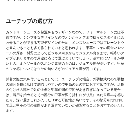
ユーチップの選び方
カントリーシューズを起源をもつデザインなので、フォーマルシーンには不
適ですが、シンプルなデザインなのでオンからオフまで様々なスタイルに合
わせることができる万能デザインのため、メンズシューズではプレーントウ
と並んでもっとも多く作られていると思われます。甲革のツヤの度合いやソ
ールの厚さ・材質によってビジネス向きからカジュアル向きまで、幅広いタ
イプがありますので用途に応じて選ぶとよいでしょう。基本的にソールが厚
いもの、またソールがスポンジ素材のものはカジュアル度が高いです。甲革
のツヤ感についてはツヤの無い方がカジュアル度が高いです。
試着の際に気を付ける点としては、ユーチップの場合、外羽根式なので羽根
の部分を横に広げて調節しやすいので甲高の足の方におすすめですが、足指
の付け根の部分で足の上側と甲革の間の空間があき過ぎになっている場合
は、着用を始めるとその部分の甲革が深く折れ曲がり足に当たり痛みを感じ
たり、深い履きしわが入ったりする可能性が高いです。その部分を指で押し
て足と甲革の間の空間があき過ぎていないか確認することをおすすめいたし
ます。