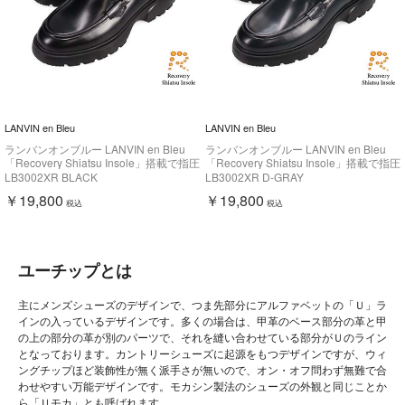
LANVIN en Bleu
LANVIN en Bleu
ランバンオンブルー LANVIN en Bleu
ランバンオンブルー LANVIN en Bleu
「Recovery Shiatsu Insole」搭載で指圧
「Recovery Shiatsu Insole」搭載で指圧
効果により血行をよくする。ユーチップ
効果により血行をよくする。ユーチップ
LB3002XR BLACK
LB3002XR D-GRAY
スリッポンドレスカジュアルシューズ
スリッポンドレスカジュアルシューズ
￥19,800
￥19,800
LB3002XR
LB3002XR
税込
税込
ユーチップとは
主にメンズシューズのデザインで、つま先部分にアルファベットの「Ｕ」ラ
インの入っているデザインです。多くの場合は、甲革のベース部分の革と甲
の上の部分の革が別のパーツで、それを縫い合わせている部分がＵのライン
となっております。カントリーシューズに起源をもつデザインですが、ウィ
ングチップほど装飾性が無く派手さが無いので、オン・オフ問わず無難で合
わせやすい万能デザインです。モカシン製法のシューズの外観と同じことか
ら「Ｕモカ」とも呼ばれます。